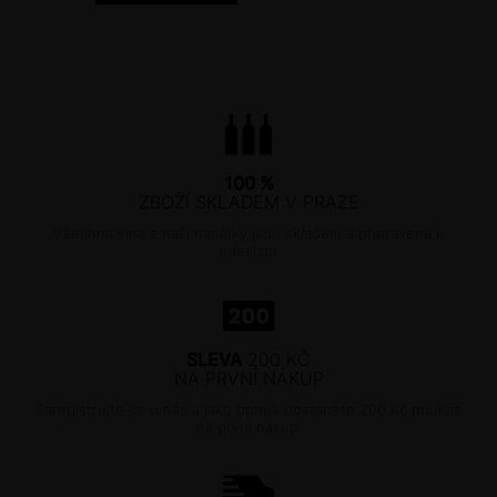
100 %
ZBOŽÍ SKLADEM V PRAZE
Všechna vína z naší nabídky jsou skladem a připravena k
odeslání.
SLEVA
200 KČ
NA PRVNÍ NÁKUP
Zaregistrujte se u nás a jako bonus dostanete 200 Kč poukaz
na první nákup.