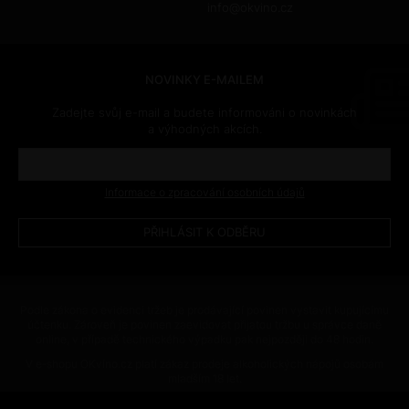
info@okvino.cz
NOVINKY E-MAILEM
Zadejte svůj e-mail a budete informováni o novinkách
a výhodných akcích.
Informace o zpracování osobních údajů
Podle zákona o evidenci tržeb je prodávající povinen vystavit kupujícímu
účtenku. Zároveň je povinen zaevidovat přijatou tržbu u správce daně
online, v případě technického výpadku pak nejpozději do 48 hodin.
V e-shopu OKvíno.cz platí zákaz prodeje alkoholických nápojů osobám
mladším 18 let.
This site is protected by reCAPTCHA and the Google
Privacy Policy
and