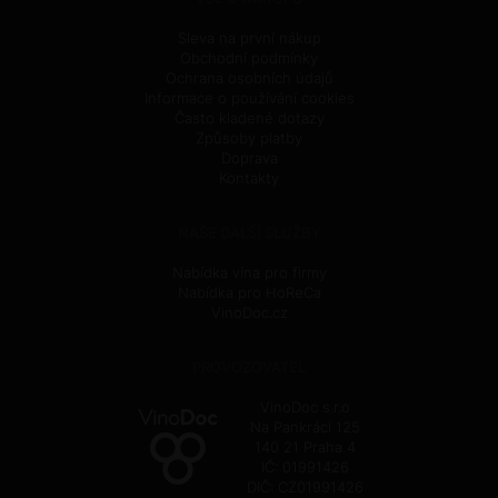
Sleva na první nákup
Obchodní podmínky
Ochrana osobních údajů
Informace o používání cookies
Často kladené dotazy
Způsoby platby
Doprava
Kontakty
NAŠE DALŠÍ SLUŽBY
Nabídka vína pro firmy
Nabídka pro HoReCa
VinoDoc.cz
PROVOZOVATEL
VinoDoc s.r.o
Na Pankráci 125
140 21 Praha 4
IČ: 01991426
DIČ: CZ01991426