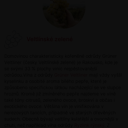
Veltlínské zelené
Domovinou charakteristicky kořeněné odrůdy Grüner
Veltliner (česky Veltlínské zelené) je Rakousko, kde je
se svými 33 % plochy vinic nejpěstovanější
odrůdou.Vína z odrůdy
Grüner Veltliner
mají vždy vyšší
kyselinku a osobité aroma bílého pepře, které je
způsobeno specifickou látkou nacházející se ve slupce
hroznů. Kromě již zmíněného pepře najdeme ve víně
také tóny citrusů, zeleného ovoce, broskví a občas i
exotického ovoce. Většina vín je vinifikována v
nerezových tancích, případně ve starých dřevěných
sudech. Obecně bývají veltlíny kulatější a ovocnější v
chuti, než například vína odrůdy
Ryzlink rýnský
. Z