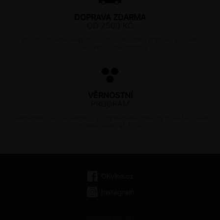
DOPRAVA ZDARMA
OD 2500 KČ
Při objednávce alespoň za 2500 Kč máte dopravu po celé
České republice zdarma.
VĚRNOSTNÍ
PROGRAM
Odměníme Vás za věrnost. Za opakované nákupy můžete získat
trvalou slevu až 12 %.
OKvino.cz
Instagram
VŠE O NÁKUPU