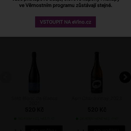
Přihlášení
ve Věrnostním programu zůstávají stejné.
VSTOUPIT NA eVíno.cz
DALŠÍ VÍNA Z VINAŘSTVÍ
Sekt Blanc de Blancs
Apri Chardonnay 2023
2021
520 Kč
520 Kč
SKLADEM VÍCE NEŽ 10 KS
SKLADEM MÉNĚ NEŽ 10 KS