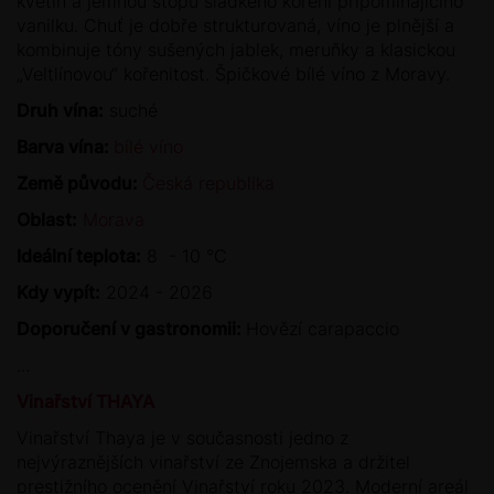
květin a jemnou stopu sladkého koření připomínajícího
vanilku. Chuť je dobře strukturovaná, víno je plnější a
kombinuje tóny sušených jablek, meruňky a klasickou
„Veltlínovou“ kořenitost. Špičkové bílé víno z Moravy.
Druh vína:
suché
Barva vína:
bílé víno
Země původu:
Česká republika
Oblast:
Morava
Ideální teplota:
8 - 10 °C
Kdy vypít:
2024 - 2026
Doporučení v gastronomii:
Hovězí carapaccio
...
Vinařství THAYA
Vinařství Thaya je v současnosti jedno z
nejvýraznějších vinařství ze Znojemska a držitel
prestižního ocenění Vinařství roku 2023. Moderní areál