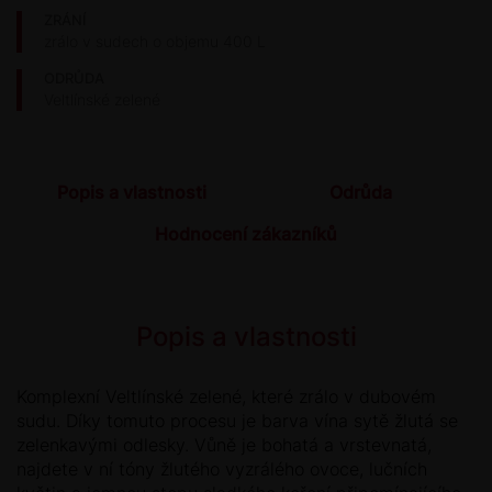
ZRÁNÍ
zrálo v sudech o objemu 400 L
ODRŮDA
Veltlínské zelené
Popis a vlastnosti
Odrůda
Hodnocení zákazníků
Popis a vlastnosti
Komplexní Veltlínské zelené, které zrálo v dubovém
sudu. Díky tomuto procesu je barva vína sytě žlutá se
zelenkavými odlesky. Vůně je bohatá a vrstevnatá,
najdete v ní tóny žlutého vyzrálého ovoce, lučních