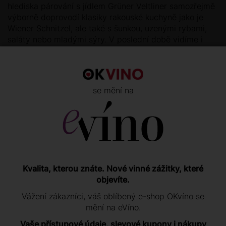
hlediska párování s jídlem Grüner Veltliner samozřejmě
výborně doprovodí klasiky rakouské kuchyně jako je
Wiener Schnitzel, ale také s šunkou, uzenými rybami,
saláty nebo mladými sýry. V poslední době vidíme i
velkou oblibu párovat tato vína s výraznější asijskou
kuchyní.
se mění na
Hodnocení zákazníků
OHODNOŤTE TENTO PRODUKT
Kvalita, kterou znáte. Nové vinné zážitky, které
objevíte.
Hodnotit mohou pouze registrovaní zákazníci po
přihlášení
.
Vážení zákazníci, váš oblíbený e-shop OKvíno se
Pokud u nás nemáte účet, můžete se registrovat
mění na eVíno.
zde
.
Vaše přístupové údaje, slevové kupony i nákupy