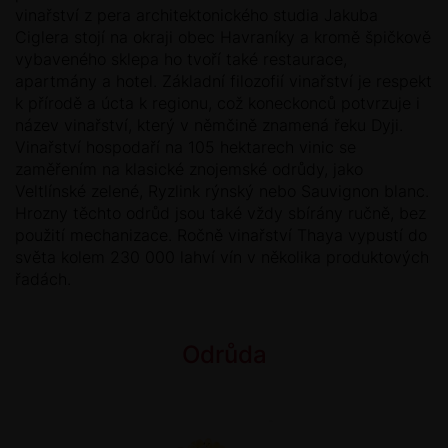
vinařství z pera architektonického studia Jakuba
Ciglera stojí na okraji obec Havraníky a kromě špičkově
vybaveného sklepa ho tvoří také restaurace,
apartmány a hotel. Základní filozofií vinařství je respekt
k přírodě a úcta k regionu, což koneckonců potvrzuje i
název vinařství, který v němčině znamená řeku Dyji.
Vinařství hospodaří na 105 hektarech vinic se
zaměřením na klasické znojemské odrůdy, jako
Veltlínské zelené, Ryzlink rýnský nebo Sauvignon blanc.
Hrozny těchto odrůd jsou také vždy sbírány ručně, bez
použití mechanizace. Ročně vinařství Thaya vypustí do
světa kolem 230 000 lahví vín v několika produktových
řadách.
Odrůda