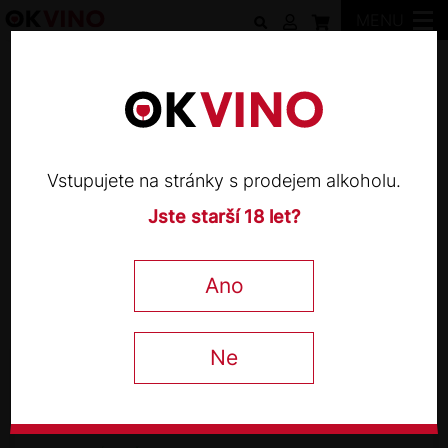
MENU
Vinařství THAYA
Vstupujete na stránky s prodejem alkoholu.
Jste starší 18 let?
VINAŘSTVÍ THAYA
Veltlínské zelené Premium 2022
Ano
0,75 l
Ne
365
Kč
−
+
s DPH