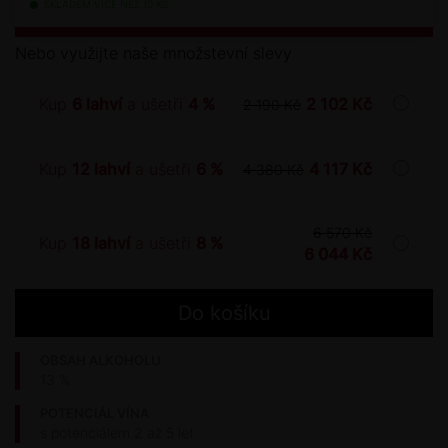
SKLADEM VÍCE NEŽ 10 KS
Nebo využijte naše množstevní slevy
Kup
6 lahví
a ušetři
4 %
2 102 Kč
2 190 Kč
Kup
12 lahví
a ušetři
6 %
4 117 Kč
4 380 Kč
6 570 Kč
Kup
18 lahví
a ušetři
8 %
6 044 Kč
OBSAH ALKOHOLU
13 %
POTENCIÁL VÍNA
s potenciálem 2 až 5 let