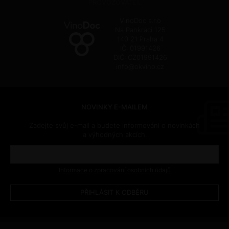
PROVOZOVATEL
VinoDoc s.r.o
Na Pankráci 125
140 21 Praha 4
IČ: 01991426
DIČ: CZ01991426
info@okvino.cz
NOVINKY E-MAILEM
Zadejte svůj e-mail a budete informováni o novinkách
a výhodných akcích.
Informace o zpracování osobních údajů