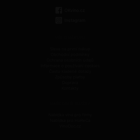
OKvino.cz
Instagram
VŠE O NÁKUPU
Sleva na první nákup
Obchodní podmínky
Ochrana osobních údajů
Informace o používání cookies
Často kladené dotazy
Způsoby platby
Doprava
Kontakty
NAŠE DALŠÍ SLUŽBY
Nabídka vína pro firmy
Nabídka pro HoReCa
VinoDoc.cz