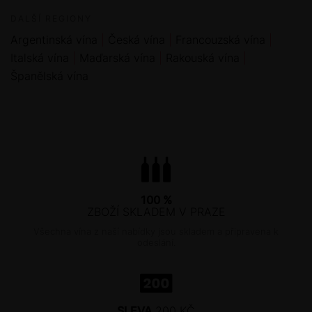
DALŠÍ REGIONY
Argentinská vína
Česká vína
Francouzská vína
Italská vína
Maďarská vína
Rakouská vína
Španělská vína
100 %
ZBOŽÍ SKLADEM V PRAZE
Všechna vína z naší nabídky jsou skladem a připravena k
odeslání.
SLEVA
200 KČ