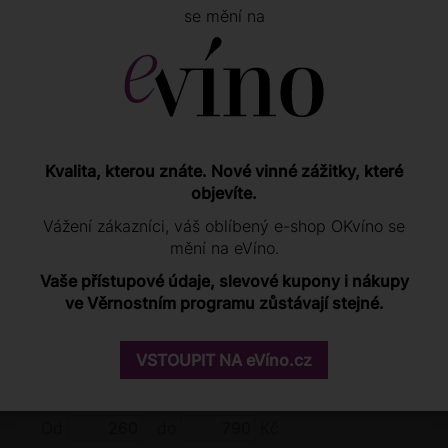
se mění na
Herrgottsacker
Spätburgunder 2017
790 Kč
SKLADEM VÍCE NEŽ 10 KS
−
+
Kvalita, kterou znáte. Nové vinné zážitky, které
objevíte.
Vážení zákazníci, váš oblíbený e-shop OKvíno se
OBLAST
mění na eVíno.
Vaše přístupové údaje, slevové kupony i nákupy
VINAŘSTVÍ
ve Věrnostním programu zůstávají stejné.
POTENCIÁL VÍNA
VSTOUPIT NA eVíno.cz
CENA
Od
do
Kč