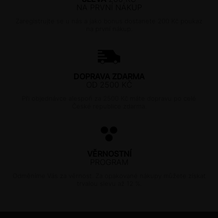
NA PRVNÍ NÁKUP
Zaregistrujte se u nás a jako bonus dostanete 200 Kč poukaz
na první nákup.
DOPRAVA ZDARMA
OD 2500 KČ
Při objednávce alespoň za 2500 Kč máte dopravu po celé
České republice zdarma.
VĚRNOSTNÍ
PROGRAM
Odměníme Vás za věrnost. Za opakované nákupy můžete získat
trvalou slevu až 12 %.