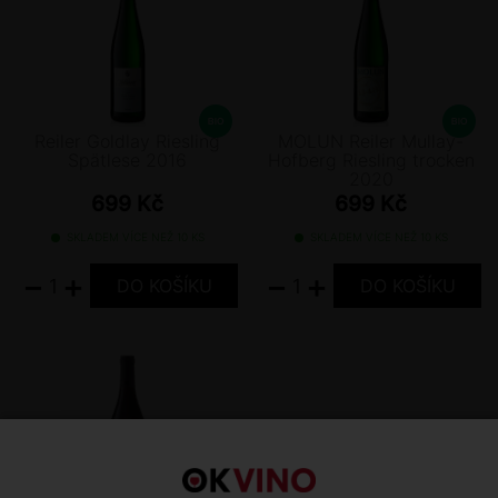
Reiler Goldlay Riesling
MOLUN Reiler Mullay-
Spätlese 2016
Hofberg Riesling trocken
2020
699 Kč
699 Kč
SKLADEM VÍCE NEŽ 10 KS
SKLADEM VÍCE NEŽ 10 KS
−
+
−
+