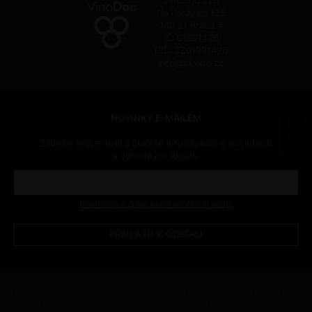
VinoDoc s.r.o
Na Pankráci 125
140 21 Praha 4
IČ: 01991426
DIČ: CZ01991426
info@okvino.cz
NOVINKY E-MAILEM
Zadejte svůj e-mail a budete informováni o novinkách
a výhodných akcích.
Informace o zpracování osobních údajů
Podle zákona o evidenci tržeb je prodávající povinen vystavit kupujícímu
účtenku. Zároveň je povinen zaevidovat přijatou tržbu u správce daně