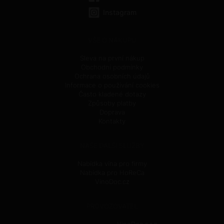
Instagram
VŠE O NÁKUPU
Sleva na první nákup
Obchodní podmínky
Ochrana osobních údajů
Informace o používání cookies
Často kladené dotazy
Způsoby platby
Doprava
Kontakty
NAŠE DALŠÍ SLUŽBY
Nabídka vína pro firmy
Nabídka pro HoReCa
VinoDoc.cz
PROVOZOVATEL