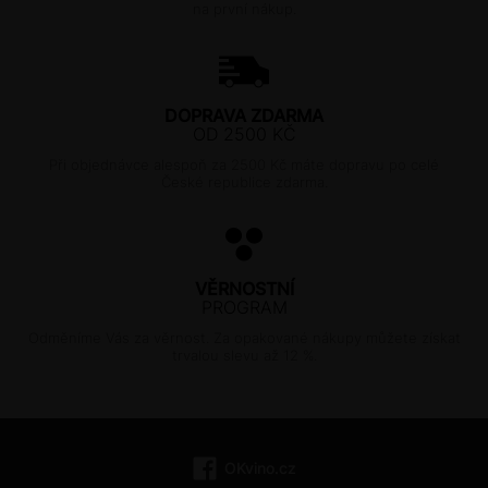
na první nákup.
DOPRAVA ZDARMA
OD 2500 KČ
Při objednávce alespoň za 2500 Kč máte dopravu po celé
České republice zdarma.
VĚRNOSTNÍ
PROGRAM
Odměníme Vás za věrnost. Za opakované nákupy můžete získat
trvalou slevu až 12 %.
OKvino.cz