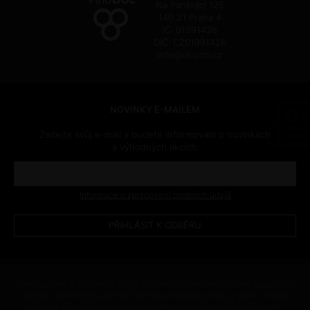
Na Pankráci 125
140 21 Praha 4
IČ: 01991426
DIČ: CZ01991426
info@okvino.cz
NOVINKY E-MAILEM
Zadejte svůj e-mail a budete informováni o novinkách
a výhodných akcích.
Informace o zpracování osobních údajů
Podle zákona o evidenci tržeb je prodávající povinen vystavit kupujícímu
účtenku. Zároveň je povinen zaevidovat přijatou tržbu u správce daně
online, v případě technického výpadku pak nejpozději do 48 hodin.