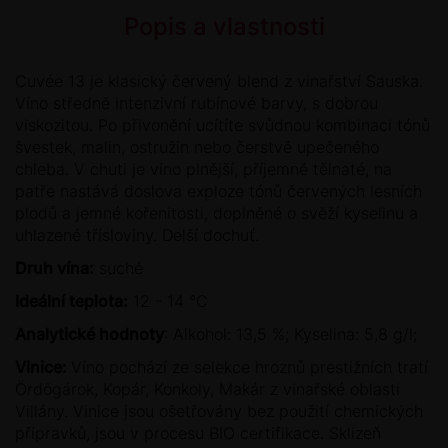
Popis a vlastnosti
Cuvée 13 je klasický červený blend z vinařství Sauska.
Víno středně intenzivní rubínové barvy, s dobrou
viskozitou. Po přivonění ucítíte svůdnou kombinaci tónů
švestek, malin, ostružin nebo čerstvě upečeného
chleba. V chuti je víno plnější, příjemně tělnaté, na
patře nastává doslova exploze tónů červených lesních
plodů a jemné kořenitosti, doplněné o svěží kyselinu a
uhlazené třísloviny. Delší dochuť.
Druh vína:
suché
Ideální teplota:
12 - 14 °C
Analytické hodnoty
: Alkohol: 13,5 %; Kyselina: 5,8 g/l;
Vinice:
Víno pochází ze selekce hroznů prestižních tratí
Ördögárok, Kopár, Konkoly, Makár z vinařské oblasti
Villány. Vinice jsou ošetřovány bez použití chemických
přípravků, jsou v procesu BIO certifikace. Sklizeň