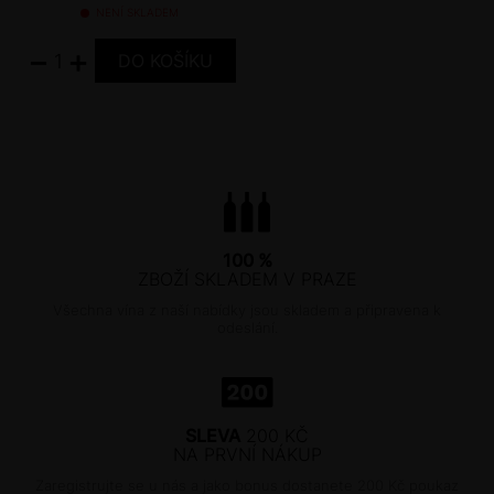
NENÍ SKLADEM
−
+
100 %
ZBOŽÍ SKLADEM V PRAZE
Všechna vína z naší nabídky jsou skladem a připravena k
odeslání.
SLEVA
200 KČ
NA PRVNÍ NÁKUP
Zaregistrujte se u nás a jako bonus dostanete 200 Kč poukaz