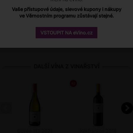
Hodnotit mohou pouze registrovaní zákazníci po
Vaše přístupové údaje, slevové kupony i nákupy
přihlášení
.
ve Věrnostním programu zůstávají stejné.
Pokud u nás nemáte účet, můžete se registrovat
zde
.
VSTOUPIT NA eVíno.cz
Přihlášení
DALŠÍ VÍNA Z VINAŘSTVÍ
92
/ 100
JAMES SUCKLING
Cuvée 113 2021
Kékfrankos 2018