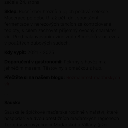
začala 24. srpna.
Sklep:
Ruční sběr hroznů a jejich pečlivá selekce.
Macerace po dobu tří až pěti dní, spontánní
fermentace v nerezových tancích za kontrolované
teploty, s cílem zachovat příjemný ovocný charakter
vín. Před nalahvováním víno zrálo 8 měsíců v nerezu a
v použitých dubových sudech.
Kdy vypít:
2021 - 2025
Doporučení v gastronomii:
Pokrmy s hovězím a
jehněčím masem. Těstoviny s omáčkou z hub.
Přečtěte si na našem blogu:
Rozmanitost maďarských
vín
...
Sauska
Sauska je špičkové maďarské rodinné vinařství, které
hospodaří ve dvou prestižních maďarských regionech
Tokaj (severovýchodní Maďarsko) a Villány (jižní