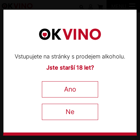
MENU
Sauska
Vstupujete na stránky s prodejem alkoholu.
Jste starší 18 let?
SAUSKA
Cuvée 13 2019
Ano
0,75 l
Ne
330
Kč
−
+
s DPH