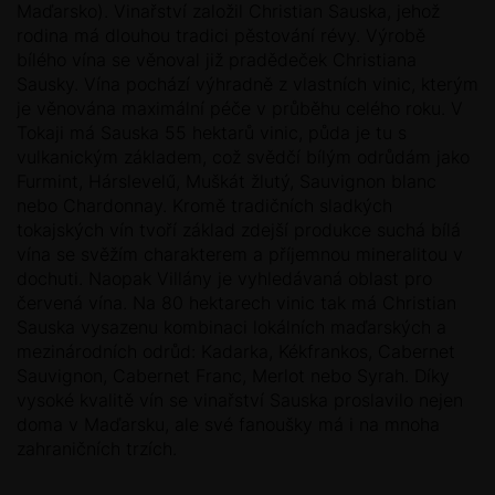
Maďarsko). Vinařství založil Christian Sauska, jehož
rodina má dlouhou tradici pěstování révy. Výrobě
bílého vína se věnoval již pradědeček Christiana
Sausky. Vína pochází výhradně z vlastních vinic, kterým
je věnována maximální péče v průběhu celého roku. V
Tokaji má Sauska 55 hektarů vinic, půda je tu s
vulkanickým základem, což svědčí bílým odrůdám jako
Furmint, Hárslevelű, Muškát žlutý, Sauvignon blanc
nebo Chardonnay. Kromě tradičních sladkých
tokajských vín tvoří základ zdejší produkce suchá bílá
vína se svěžím charakterem a příjemnou mineralitou v
dochuti. Naopak Villány je vyhledávaná oblast pro
červená vína. Na 80 hektarech vinic tak má Christian
Sauska vysazenu kombinaci lokálních maďarských a
mezinárodních odrůd: Kadarka, Kékfrankos, Cabernet
Sauvignon, Cabernet Franc, Merlot nebo Syrah. Díky
vysoké kvalitě vín se vinařství Sauska proslavilo nejen
doma v Maďarsku, ale své fanoušky má i na mnoha
zahraničních trzích.