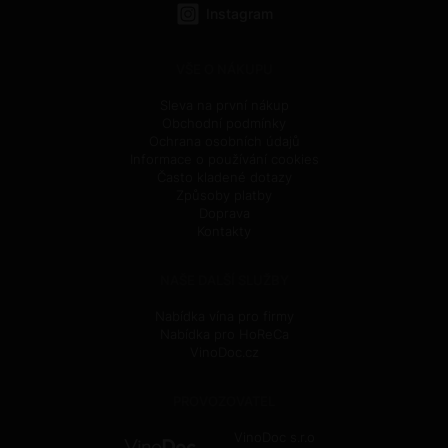
Instagram
VŠE O NÁKUPU
Sleva na první nákup
Obchodní podmínky
Ochrana osobních údajů
Informace o používání cookies
Často kladené dotazy
Způsoby platby
Doprava
Kontakty
NAŠE DALŠÍ SLUŽBY
Nabídka vína pro firmy
Nabídka pro HoReCa
VinoDoc.cz
PROVOZOVATEL
VinoDoc s.r.o