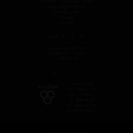
Informace o používání cookies
Často kladené dotazy
Způsoby platby
Doprava
Kontakty
NAŠE DALŠÍ SLUŽBY
Nabídka vína pro firmy
Nabídka pro HoReCa
VinoDoc.cz
PROVOZOVATEL
VinoDoc s.r.o
Na Pankráci 125
140 21 Praha 4
IČ: 01991426
DIČ: CZ01991426
info@okvino.cz