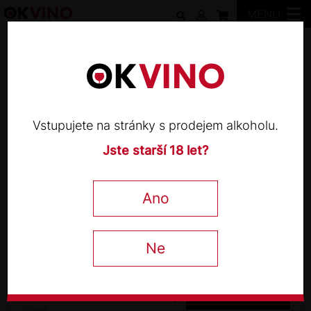
MENU
Weingut Türk
Vstupujete na stránky s prodejem alkoholu.
Jste starší 18 let?
WEINGUT TÜRK
Grüner Veltliner Kremser
Ano
Weinberge 2024
Ne
0,75 l
370
Kč
−
+
s DPH