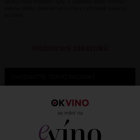
saláty nebo mladými sýry. V poslední době vidíme i
velkou oblibu párovat tato vína s výraznější asijskou
kuchyní.
Hodnocení zákazníků
OHODNOŤTE TENTO PRODUKT
Hodnotit mohou pouze registrovaní zákazníci po
přihlášení
.
Pokud u nás nemáte účet, můžete se registrovat
zde
.
se mění na
Přihlášení