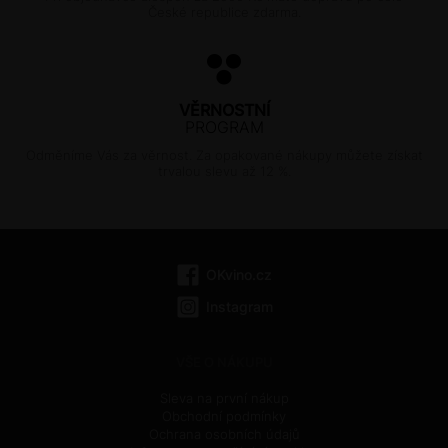
České republice zdarma.
VĚRNOSTNÍ
PROGRAM
Odměníme Vás za věrnost. Za opakované nákupy můžete získat
trvalou slevu až 12 %.
OKvino.cz
Instagram
VŠE O NÁKUPU
Sleva na první nákup
Obchodní podmínky
Ochrana osobních údajů