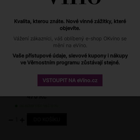
PODOBNÉ PRODUKTY
Kvalita, kterou znáte. Nové vinné zážitky, které
objevíte.
90
/ 100
JAMES SUCKLING
Vážení zákazníci, váš oblíbený e-shop OKvíno se
90
/ 100
ROBERT PARKER
mění na eVíno.
Vaše přístupové údaje, slevové kupony i nákupy
ve Věrnostním programu zůstávají stejné.
Ried Strasser
VSTOUPIT NA eVíno.cz
Wechselberg Grüner
Veltliner 2020
470 Kč
SKLADEM VÍCE NEŽ 10 KS
−
+