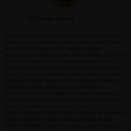
Veltlínské zelené
Domovinou charakteristicky kořeněné odrůdy Grüner
Veltliner (česky Veltlínské zelené) je Rakousko, kde je
se svými 33 % plochy vinic nejpěstovanější
odrůdou.Vína z odrůdy
Grüner Veltliner
mají vždy vyšší
kyselinku a osobité aroma bílého pepře, které je
způsobeno specifickou látkou nacházející se ve slupce
hroznů. Kromě již zmíněného pepře najdeme ve víně
také tóny citrusů, zeleného ovoce, broskví a občas i
exotického ovoce. Většina vín je vinifikována v
nerezových tancích, případně ve starých dřevěných
sudech. Obecně bývají veltlíny kulatější a ovocnější v
chuti, než například vína odrůdy
Ryzlink rýnský
. Z
hlediska párování s jídlem Grüner Veltliner samozřejmě
výborně doprovodí klasiky rakouské kuchyně jako je
Wiener Schnitzel, ale také s šunkou, uzenými rybami,