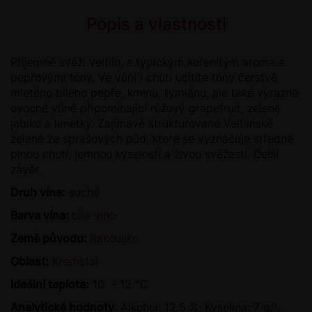
Popis a vlastnosti
Příjemně svěží veltlín, s typickým kořenitým aroma a
pepřovými tóny. Ve vůni i chuti ucítíte tóny čerstvě
mletého bílého pepře, kmínu, tymiánu, ale také výrazně
ovocné vůně připomínající růžový grapefruit, zelené
jablko a limetky. Zajímavě strukturované Veltlínské
zelené ze sprašových půd, které se vyznačuje středně
plnou chutí, jemnou kyselostí a živou svěžestí. Delší
závěr.
Druh vína:
suché
Barva vína:
bílé víno
Země původu:
Rakousko
Oblast:
Kremstal
Ideální teplota:
10 - 12 °C
Analytické hodnoty
: Alkohol: 12,5 %; Kyselina: 7 g/l;