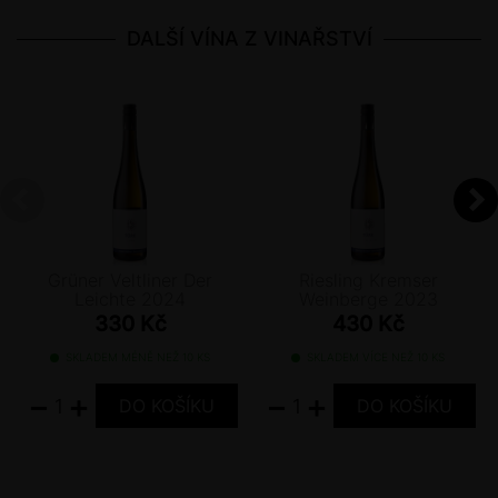
DALŠÍ VÍNA Z VINAŘSTVÍ
Grüner Veltliner Der
Riesling Kremser
Leichte 2024
Weinberge 2023
330 Kč
430 Kč
SKLADEM MÉNĚ NEŽ 10 KS
SKLADEM VÍCE NEŽ 10 KS
−
+
−
+