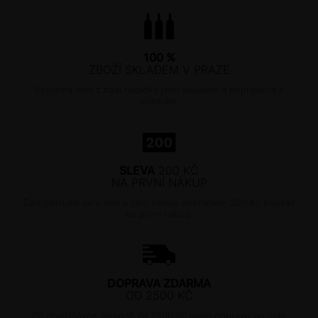
100 %
ZBOŽÍ SKLADEM V PRAZE
Všechna vína z naší nabídky jsou skladem a připravena k
odeslání.
SLEVA
200 KČ
NA PRVNÍ NÁKUP
Zaregistrujte se u nás a jako bonus dostanete 200 Kč poukaz
na první nákup.
DOPRAVA ZDARMA
OD 2500 KČ
Při objednávce alespoň za 2500 Kč máte dopravu po celé