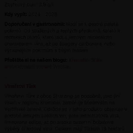
Zbytkový cukr: 3,9 g/l
Kdy vypít:
2024 - 2028
Doporučení v gastronomii:
Hodí se k pestré paletě
pokrmů. Od studených a teplých předkrmů, salátů a
mořských plodů, které ladí s jemným minerálním
charakterem vína, až po špagety carbonara, nebo
výraznějším pokrmům s bílým masem.
Přeštěte si na našem blogu:
Kremstal: Stále
ambicióznější soused Wachau
...
Vinařství Türk
Vinařství Türk z obce Stratzing se podobně, jako jiní
vinaři v regionu Kremstal, zaměřuje především na
Veltlínské zelené. Odrůda se v jeho produkci objevuje v
podobě lehkých svěžích vín, přes jednotraťová vína,
limitované edice, až po sladké dezertní bobulové
výběry či ledová vína. Celkem mají Türkovi 18 hektarů