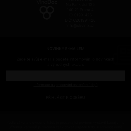
Na Pankráci 125
140 21 Praha 4
IČ: 01991426
DIČ: CZ01991426
info@okvino.cz
NOVINKY E-MAILEM
Zadejte svůj e-mail a budete informováni o novinkách
a výhodných akcích.
Informace o zpracování osobních údajů
Podle zákona o evidenci tržeb je prodávající povinen vystavit kupujícímu
účtenku. Zároveň je povinen zaevidovat přijatou tržbu u správce daně