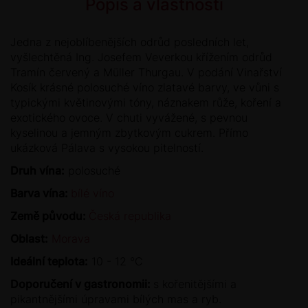
Popis a vlastnosti
Jedna z nejoblíbenějších odrůd posledních let,
vyšlechtěná Ing. Josefem Veverkou křížením odrůd
Tramín červený a Müller Thurgau. V podání Vinařství
Kosík krásné polosuché víno zlatavé barvy, ve vůni s
typickými květinovými tóny, náznakem růže, koření a
exotického ovoce. V chuti vyvážené, s pevnou
kyselinou a jemným zbytkovým cukrem. Přímo
ukázková Pálava s vysokou pitelností.
Druh vína:
polosuché
Barva vína:
bílé víno
Země původu:
Česká republika
Oblast:
Morava
Ideální teplota:
10 - 12 °C
Doporučení v gastronomii:
s kořenitějšími a
pikantnějšími úpravami bílých mas a ryb.