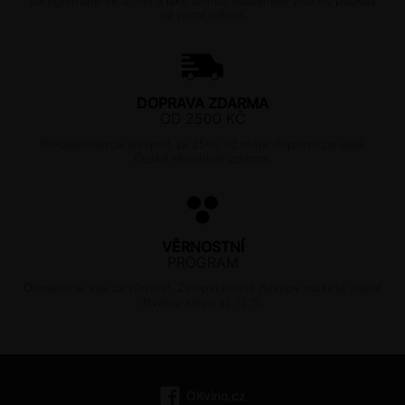
Zaregistrujte se u nás a jako bonus dostanete 200 Kč poukaz
na první nákup.
DOPRAVA ZDARMA
OD 2500 KČ
Při objednávce alespoň za 2500 Kč máte dopravu po celé
České republice zdarma.
VĚRNOSTNÍ
PROGRAM
Odměníme Vás za věrnost. Za opakované nákupy můžete získat
trvalou slevu až 12 %.
OKvino.cz