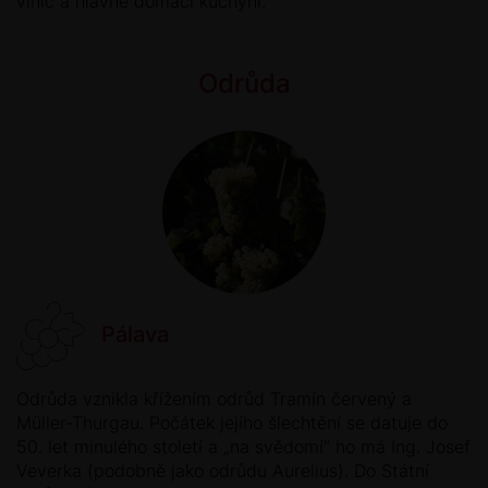
vinic a hlavně domácí kuchyni.
Odrůda
Pálava
Odrůda vznikla křížením odrůd Tramín červený a
Müller-Thurgau. Počátek jejího šlechtění se datuje do
50. let minulého století a „na svědomí“ ho má Ing. Josef
Veverka (podobně jako odrůdu Aurelius). Do Státní