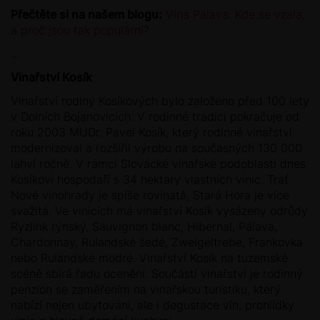
Přečtěte si na našem blogu:
Vína Pálava: Kde se vzala,
a proč jsou tak populární?
...
Vinařství Kosík
Vinařství rodiny Kosíkových bylo založeno před 100 lety
v Dolních Bojanovicích. V rodinné tradici pokračuje od
roku 2003 MUDr. Pavel Kosík, který rodinné vinařství
modernizoval a rozšířil výrobu na současných 130 000
lahví ročně. V rámci Slovácké vinařské podoblasti dnes
Kosíkovi hospodaří s 34 hektary vlastních vinic. Trať
Nové vinohrady je spíše rovinatá, Stará Hora je více
svažitá. Ve vinicích má vinařství Kosík vysázeny odrůdy
Ryzlink rýnský, Sauvignon blanc, Hibernal, Pálava,
Chardonnay, Rulandské šedé, Zweigeltrebe, Frankovka
nebo Rulandské modré. Vinařství Kosík na tuzemské
scéně sbírá řadu ocenění. Součástí vinařství je rodinný
penzion se zaměřením na vinařskou turistiku, který
nabízí nejen ubytování, ale i degustace vín, prohlídky