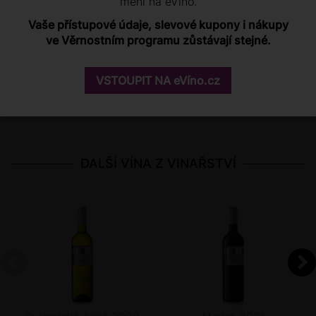
mění na eVíno.
Hodnotit mohou pouze registrovaní zákazníci po
Vaše přístupové údaje, slevové kupony i nákupy
přihlášení
.
ve Věrnostním programu zůstávají stejné.
Pokud u nás nemáte účet, můžete se registrovat
zde
.
VSTOUPIT NA eVíno.cz
Přihlášení
DALŠÍ VÍNA Z VINAŘSTVÍ