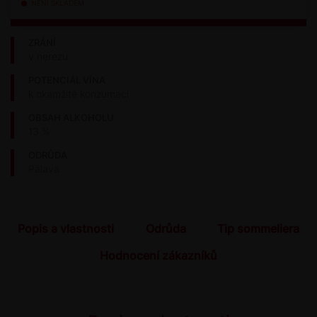
NENÍ SKLADEM
ZRÁNÍ
v nerezu
POTENCIÁL VÍNA
k okamžité konzumaci
OBSAH ALKOHOLU
13 %
ODRŮDA
Pálava
Popis a vlastnosti
Odrůda
Tip sommeliera
Hodnocení zákazníků