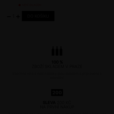
NENÍ SKLADEM
−
+
100 %
ZBOŽÍ SKLADEM V PRAZE
Všechna vína z naší nabídky jsou skladem a připravena k
odeslání.
SLEVA
200 KČ
NA PRVNÍ NÁKUP