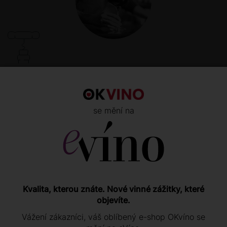
""Pálavu můžete napárovat s výraznějšími a staršími
sýry, nebo se sýry s modrou plísní. Hodí se k jemným
paštikám nebo k Foie Gras. Vína mohou fungovat i v
doprovodu některých pečených jídel, jako je například
se mění na
kachna na pomerančích.""
Hodnocení zákazníků
Kvalita, kterou znáte. Nové vinné zážitky, které
objevíte.
Vážení zákazníci, váš oblíbený e-shop OKvíno se
OHODNOŤTE TENTO PRODUKT