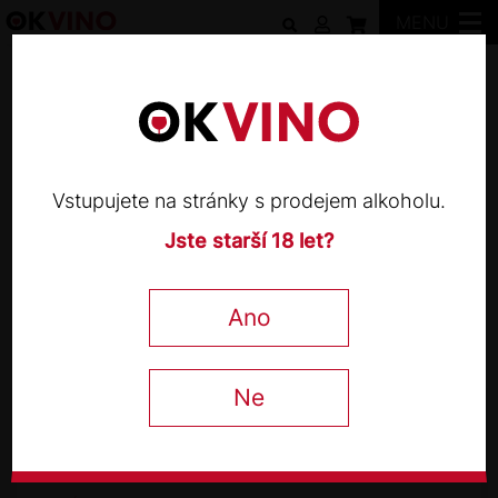
MENU
Vinařství Kosík
Vstupujete na stránky s prodejem alkoholu.
Jste starší 18 let?
VINAŘSTVÍ KOSÍK
Pálava 2023
Ano
0,75 l
Ne
179
Kč
−
+
s DPH