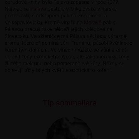
odrůdové knihy byla Pálava zapsána v roce 1977.
Nejvíce se
Pálava
pěstuje v Mikulovské vinařské
podoblasti, s odstupem pak na Znojemsku a
Velkopavlovicku. Kromě vinařů na
Moravě
pak s
Pálavou pracují také někteří jejich kolegové na
Slovensku. Ve skleničce má Pálava většinou výrazné
aroma, které připomíná vůni Tramínu, působí květinovo-
kořenitým dojmem. Ve vínech můžete ve vůni a chuti
objevit tóny exotického ovoce, ale také meruňky, tóny
žlutého melounu nebo pomerančové kůry. Někdy se
objevují tóny bílých květů a exotického koření.
Tip sommeliera