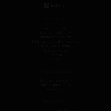
Instagram
VŠE O NÁKUPU
Sleva na první nákup
Obchodní podmínky
Ochrana osobních údajů
Informace o používání cookies
Často kladené dotazy
Způsoby platby
Doprava
Kontakty
NAŠE DALŠÍ SLUŽBY
Nabídka vína pro firmy
Nabídka pro HoReCa
VinoDoc.cz
PROVOZOVATEL
VinoDoc s.r.o