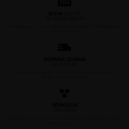
SLEVA
200 KČ
NA PRVNÍ NÁKUP
Zaregistrujte se u nás a jako bonus dostanete 200 Kč poukaz
na první nákup.
DOPRAVA ZDARMA
OD 2500 KČ
Při objednávce alespoň za 2500 Kč máte dopravu po celé
České republice zdarma.
VĚRNOSTNÍ
PROGRAM
Odměníme Vás za věrnost. Za opakované nákupy můžete získat
trvalou slevu až 12 %.