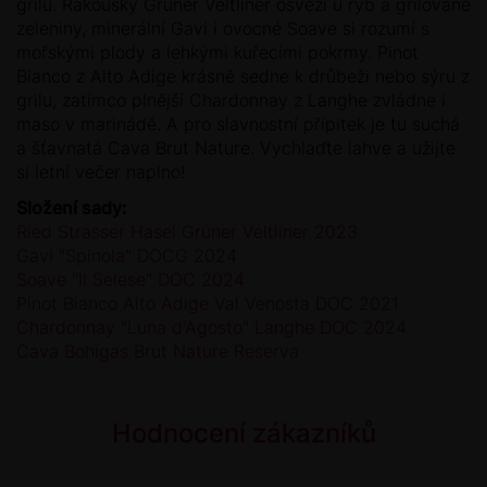
grilu. Rakouský Grüner Veltliner osvěží u ryb a grilované
zeleniny, minerální Gavi i ovocné Soave si rozumí s
mořskými plody a lehkými kuřecími pokrmy. Pinot
Bianco z Alto Adige krásně sedne k drůbeži nebo sýru z
grilu, zatímco plnější Chardonnay z Langhe zvládne i
maso v marinádě. A pro slavnostní přípitek je tu suchá
a šťavnatá Cava Brut Nature. Vychlaďte lahve a užijte
si letní večer naplno!
Složení sady:
Ried Strasser Hasel Grüner Veltliner 2023
Gavi "Spinola" DOCG 2024
Soave "Il Selese" DOC 2024
Pinot Bianco Alto Adige Val Venosta DOC 2021
Chardonnay "Luna d'Agosto" Langhe DOC 2024
Cava Bohigas Brut Nature Reserva
Hodnocení zákazníků