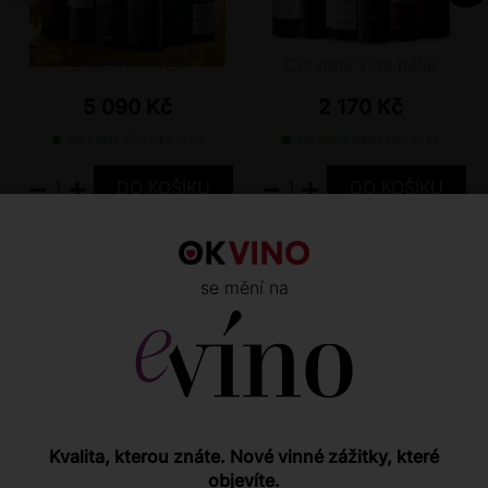
Luxusní dárek
Červená vína Itálie
5 090 Kč
2 170 Kč
SKLADEM VÍCE NEŽ 10 KS
SKLADEM MÉNĚ NEŽ 10 KS
−
+
−
+
se mění na
NAPOSLEDY NAVŠTÍVENÉ
Kvalita, kterou znáte. Nové vinné zážitky, které
objevíte.