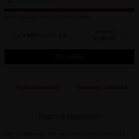
SKLADEM MÉNĚ NEŽ 10 KS
Nebo využijte naše množstevní slevy
10 620 Kč
Kup
6 lahví
a ušetři
4 %
10 195 Kč
Popis a vlastnosti
Hodnocení zákazníků
Popis a vlastnosti
Léto si žádá svěží bílá vína, která skvěle doplní jídla z