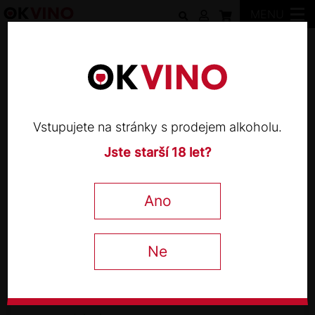
MENU
Tematické řady
Vstupujete na stránky s prodejem alkoholu.
Jste starší 18 let?
TEMATICKÉ ŘADY
Bílá vína na grilovací party
Ano
Ne
1 770
Kč
−
+
s DPH