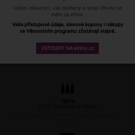
Vážení zákazníci, váš oblíbený e-shop OKvíno se
Bílá vína na grilovací
mění na eVíno.
party
1 770 Kč
Vaše přístupové údaje, slevové kupony i nákupy
ve Věrnostním programu zůstávají stejné.
SKLADEM MÉNĚ NEŽ 10 KS
−
+
VSTOUPIT NA eVíno.cz
100 %
ZBOŽÍ SKLADEM V PRAZE
Všechna vína z naší nabídky jsou skladem a připravena k
odeslání.