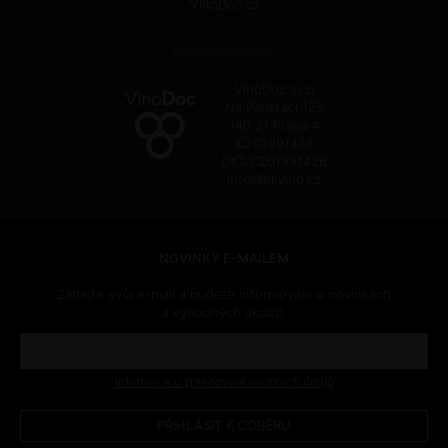
VinoDoc.cz
PROVOZOVATEL
VinoDoc s.r.o
Na Pankráci 125
140 21 Praha 4
IČ: 01991426
DIČ: CZ01991426
info@okvino.cz
NOVINKY E-MAILEM
Zadejte svůj e-mail a budete informováni o novinkách
a výhodných akcích.
Informace o zpracování osobních údajů