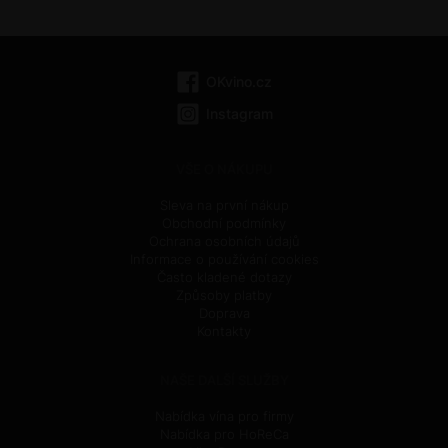
OKvino.cz
Instagram
VŠE O NÁKUPU
Sleva na první nákup
Obchodní podmínky
Ochrana osobních údajů
Informace o používání cookies
Často kladené dotazy
Způsoby platby
Doprava
Kontakty
NAŠE DALŠÍ SLUŽBY
Nabídka vína pro firmy
Nabídka pro HoReCa