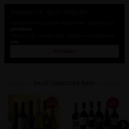
OHODNOŤTE TENTO PRODUKT
Hodnotit mohou pouze registrovaní zákazníci po
přihlášení
.
Pokud u nás nemáte účet, můžete se registrovat
zde
.
Přihlášení
DALŠÍ TÉMATICKÉ ŘADY