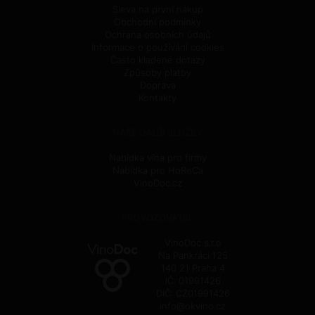
Sleva na první nákup
Obchodní podmínky
Ochrana osobních údajů
Informace o používání cookies
Často kladené dotazy
Způsoby platby
Doprava
Kontakty
NAŠE DALŠÍ SLUŽBY
Nabídka vína pro firmy
Nabídka pro HoReCa
VinoDoc.cz
PROVOZOVATEL
VinoDoc s.r.o
Na Pankráci 125
140 21 Praha 4
IČ: 01991426
DIČ: CZ01991426
info@okvino.cz