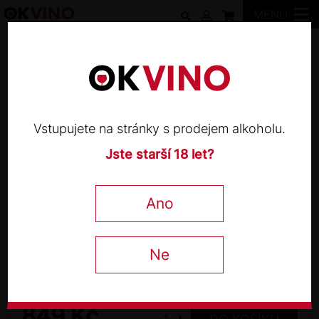
MENU
DiamAndes
Vstupujete na stránky s prodejem alkoholu.
Jste starší 18 let?
DIAMANDES
Malbec Cabernet Grande
Ano
Reserve 2018
Ne
James Suckling
94 / 100
0,75 l
849
Kč