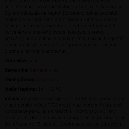
Vlajková loď vinařství DiamAndes a selekce těch
nejlepších hroznů odrůd Malbec a Cabernet Sauvignon.
Stylem odkazuje na region Bordeaux, odkud pochází
majitelé vinařství. Víno má hlubokou rubínovou barvu,
vůně je intenzivní a bohatá, objevíte v ní tóny zralého
červeného a tmavého ovoce, jako jsou švestky,
ostružiny nebo maliny, s jemnými tóny koření. Elegantní
a plné v ústech, s krásně integrovanými tříslovinami.
Dlouhá a harmonická dochuť.
Druh vína:
suché
Barva vína:
červené víno
Země původu:
Argentina
Ideální teplota:
14 - 16 °C
Vinice:
Vinařství disponuje velkou 130 hektarovou vinicí
v nadmořské výšce 1100 metrů nad mořem. Půdu tvoří
kombinace písku, jílu a oblázků. Hrozny jsou sbírány
ručně do beden o hmotnosti 12 kg. Sklizeň probíhala od
20. března do 18. dubna. Dvojitá selekce jen zdravých