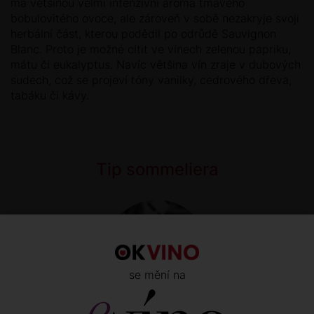
má většinou velmi intenzivní aroma tmavého
bobulovitého ovoce, ale zároveň v sobě nezakryje svoji
herbální část, kterou podědil po odrůdě Sauvignon
Blanc. Proto je možné cítit ve vínech zelenou papriku,
mátu či eukalyptus. Navíc většina vín zraje v dubových
sudech, což se projeví tóny vanilky, cedrového dřeva,
tabáku či kávy.
Tip sommeliera
se mění na