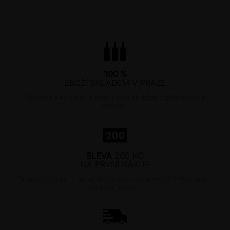
100 %
ZBOŽÍ SKLADEM V PRAZE
Všechna vína z naší nabídky jsou skladem a připravena k
odeslání.
SLEVA
200 KČ
NA PRVNÍ NÁKUP
Zaregistrujte se u nás a jako bonus dostanete 200 Kč poukaz
na první nákup.