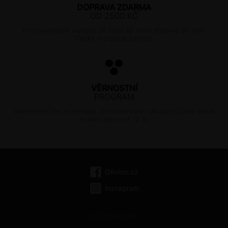
DOPRAVA ZDARMA
OD 2500 KČ
Při objednávce alespoň za 2500 Kč máte dopravu po celé
České republice zdarma.
VĚRNOSTNÍ
PROGRAM
Odměníme Vás za věrnost. Za opakované nákupy můžete získat
trvalou slevu až 12 %.
OKvino.cz
Instagram
VŠE O NÁKUPU