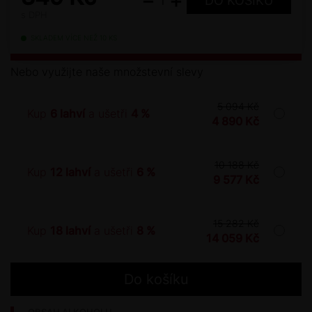
−
+
s DPH
SKLADEM VÍCE NEŽ 10 KS
Nebo využijte naše množstevní slevy
5 094 Kč
Kup
6 lahví
a ušetři
4 %
4 890 Kč
10 188 Kč
Kup
12 lahví
a ušetři
6 %
9 577 Kč
15 282 Kč
Kup
18 lahví
a ušetři
8 %
14 059 Kč