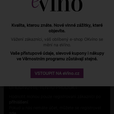
"V Argentině jsou dnes vysazeny zhruba tři čtvrtiny
světového Malbecu. V dnešní době lze na Malbec
Kvalita, kterou znáte. Nové vinné zážitky, které
narazit prakticky ve všech hlavních vinařských
objevíte.
regionech Argentiny, ale nejvíc samozřejmě dominuje v
Mendoze."
Vážení zákazníci, váš oblíbený e-shop OKvíno se
mění na eVíno.
Vaše přístupové údaje, slevové kupony i nákupy
ve Věrnostním programu zůstávají stejné.
Hodnocení zákazníků
VSTOUPIT NA eVíno.cz
OHODNOŤTE TENTO PRODUKT
Hodnotit mohou pouze registrovaní zákazníci po
přihlášení
.
Pokud u nás nemáte účet, můžete se registrovat
zde
.