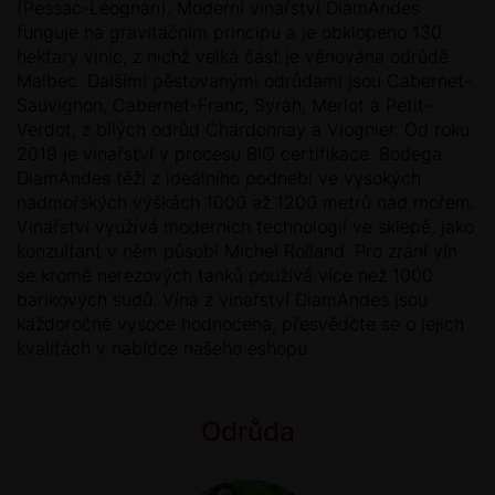
(Pessac-Léognan). Moderní vinařství DiamAndes
funguje na gravitačním principu a je obklopeno 130
hektary vinic, z nichž velká část je věnována odrůdě
Malbec. Dalšími pěstovanými odrůdami jsou Cabernet-
Sauvignon, Cabernet-Franc, Syrah, Merlot a Petit-
Verdot, z bílých odrůd Chardonnay a Viognier. Od roku
2019 je vinařství v procesu BIO certifikace. Bodega
DiamAndes těží z ideálního podnebí ve vysokých
nadmořských výškách 1000 až 1200 metrů nad mořem.
Vinařství využívá moderních technologií ve sklepě, jako
konzultant v něm působí Michel Rolland. Pro zrání vín
se kromě nerezových tanků používá více než 1000
barikových sudů. Vína z vinařství DiamAndes jsou
každoročně vysoce hodnocena, přesvědčte se o jejich
kvalitách v nabídce našeho eshopu.
Odrůda