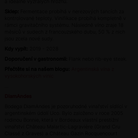
a ideálně vyzrálých hroznů.
Sklep:
Fermentace probíhá v nerezových tancích za
kontrolované teploty. Vinifikace probíhá kompletně v
rámci gravitačního systému. Následně víno zraje 18
měsíců v sudech z francouzského dubu, 50 % z nich
jsou zcela nové sudy.
Kdy vypít:
2019 - 2028
Doporučení v gastronomii:
Flank nebo rib-eye steak.
Přečtěte si na našem blogu:
Argentinská vína z
vysokohorských vinic
...
DiamAndes
Bodega DiamAndes je pozoruhodné vinařství sídlící v
argentinském údolí Uco. Bylo založeno v roce 2005
rodinou Bonnie, která v Bordeaux vlastní prestižní
vinařství Château Malartic-Lagravière (Grand Cru
Classé z Graves) a Château Gazin Rocquencourt