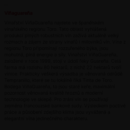
...
Viñaguareña
Vinařství ViñaGuareña najdete ve španělském
vinařského regionu Toro. Tato oblast vyhlášená
produkcí plných robustních vín zažívá aktuálně velký
rozmach a zájem ze strany vinařů i milovníků vín. Vína z
regionu Toro připomínají rozzuřeného býka, jsou
mohutná, plná energie a síly. Vinařství ViñaGuareña,
založené v roce 1999, stojí v údolí řeky Guareña. Celá
farma má rozlohu 80 hektarů, z nichž 22 hektarů tvoří
vinice. Prakticky veškerá výsadba je věnovaná odrůdě
Tempranillo, které se tu lokálně říká Tinta de Toro.
Bodega ViñaGuareña, to jsou staré keře, maximální
pozornost věnovaná kvalitě hroznů a moderní
technologie ve sklepě. Pro zrání vín se používají
zejména francouzské barikové sudy. Výsledkem poctivé
práce a působení zdejšího klima jsou vyvážená a
elegantní vína jedinečného charakteru.