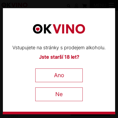
MENU
Bodega ViñaGuareña
Vstupujete na stránky s prodejem alkoholu.
Jste starší 18 let?
BODEGA VIÑAGUAREÑA
Tálamo 2018
Ano
Decanter
92 / 100
Ne
520
Kč
−
+
s DPH