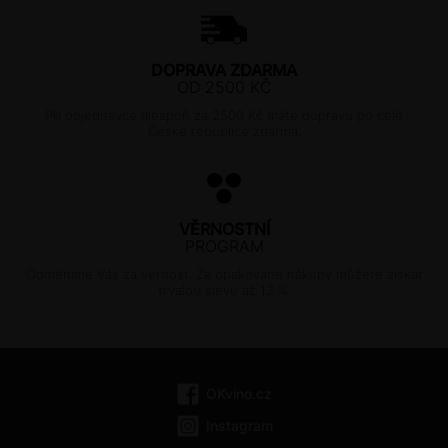
DOPRAVA ZDARMA
OD 2500 KČ
Při objednávce alespoň za 2500 Kč máte dopravu po celé
České republice zdarma.
VĚRNOSTNÍ
PROGRAM
Odměníme Vás za věrnost. Za opakované nákupy můžete získat
trvalou slevu až 12 %.
OKvino.cz
Instagram