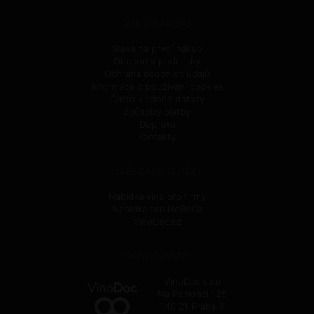
VŠE O NÁKUPU
Sleva na první nákup
Obchodní podmínky
Ochrana osobních údajů
Informace o používání cookies
Často kladené dotazy
Způsoby platby
Doprava
Kontakty
NAŠE DALŠÍ SLUŽBY
Nabídka vína pro firmy
Nabídka pro HoReCa
VinoDoc.cz
PROVOZOVATEL
VinoDoc s.r.o
Na Pankráci 125
140 21 Praha 4