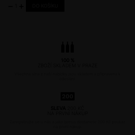
−
+
100 %
ZBOŽÍ SKLADEM V PRAZE
Všechna vína z naší nabídky jsou skladem a připravena k
odeslání.
SLEVA
200 KČ
NA PRVNÍ NÁKUP
Zaregistrujte se u nás a jako bonus dostanete 200 Kč poukaz
na první nákup.