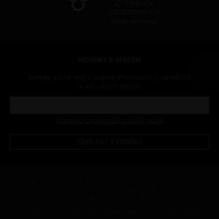
IČ: 01991426
DIČ: CZ01991426
info@okvino.cz
NOVINKY E-MAILEM
Zadejte svůj e-mail a budete informováni o novinkách
a výhodných akcích.
Informace o zpracování osobních údajů
Podle zákona o evidenci tržeb je prodávající povinen vystavit kupujícímu
účtenku. Zároveň je povinen zaevidovat přijatou tržbu u správce daně
online, v případě technického výpadku pak nejpozději do 48 hodin.
V e-shopu OKvíno.cz platí zákaz prodeje alkoholických nápojů osobám