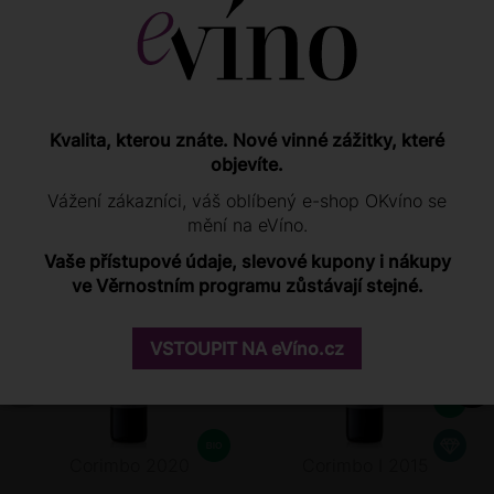
Hodnotit mohou pouze registrovaní zákazníci po
přihlášení
.
Pokud u nás nemáte účet, můžete se registrovat
zde
.
Přihlášení
Kvalita, kterou znáte. Nové vinné zážitky, které
objevíte.
Vážení zákazníci, váš oblíbený e-shop OKvíno se
PODOBNÉ PRODUKTY
mění na eVíno.
Vaše přístupové údaje, slevové kupony i nákupy
ve Věrnostním programu zůstávají stejné.
94
/ 100
JAMES SUCKLING
94
/ 100
GUIA PENIN
90
/ 100
ROBERT PARKER
93
/ 100
TIM ATKIN
VSTOUPIT NA eVíno.cz
93
/ 100
FALSTAFF
Corimbo 2020
Corimbo I 2015