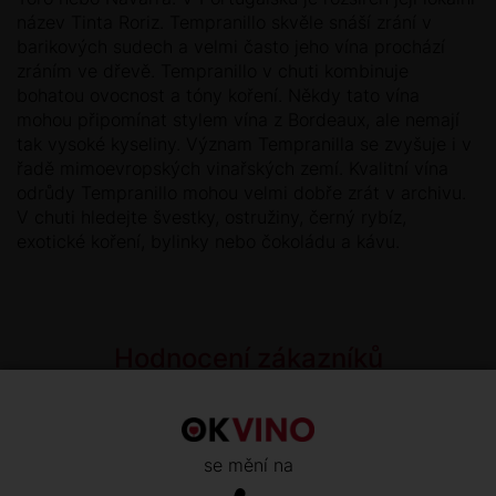
název Tinta Roriz. Tempranillo skvěle snáší zrání v
barikových sudech a velmi často jeho vína prochází
zráním ve dřevě. Tempranillo v chuti kombinuje
bohatou ovocnost a tóny koření. Někdy tato vína
mohou připomínat stylem vína z Bordeaux, ale nemají
tak vysoké kyseliny. Význam Tempranilla se zvyšuje i v
řadě mimoevropských vinařských zemí. Kvalitní vína
odrůdy Tempranillo mohou velmi dobře zrát v archivu.
V chuti hledejte švestky, ostružiny, černý rybíz,
exotické koření, bylinky nebo čokoládu a kávu.
Hodnocení zákazníků
OHODNOŤTE TENTO PRODUKT
se mění na