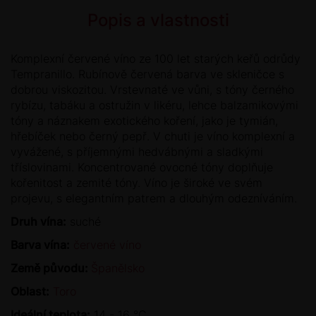
Popis a vlastnosti
Komplexní červené víno ze 100 let starých keřů odrůdy
Tempranillo. Rubínově červená barva ve skleničce s
dobrou viskozitou. Vrstevnaté ve vůni, s tóny černého
rybízu, tabáku a ostružin v likéru, lehce balzamikovými
tóny a náznakem exotického koření, jako je tymián,
hřebíček nebo černý pepř. V chuti je víno komplexní a
vyvážené, s příjemnými hedvábnými a sladkými
tříslovinami. Koncentrované ovocné tóny doplňuje
kořenitost a zemité tóny. Víno je široké ve svém
projevu, s elegantním patrem a dlouhým odezníváním.
Druh vína:
suché
Barva vína:
červené víno
Země původu:
Španělsko
Oblast:
Toro
Ideální teplota:
14 - 16 °C