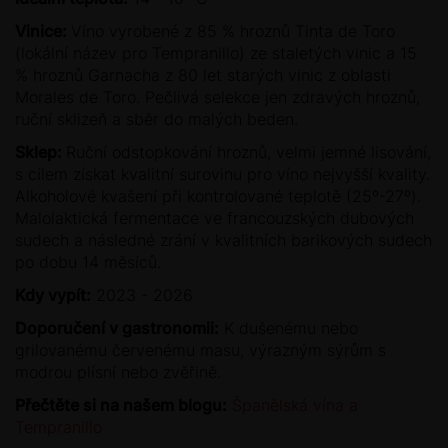
Vinice:
Víno vyrobené z 85 % hroznů Tinta de Toro
(lokální název pro Tempranillo) ze staletých vinic a 15
% hroznů Garnacha z 80 let starých vinic z oblasti
Morales de Toro. Pečlivá selekce jen zdravých hroznů,
ruční sklizeň a sběr do malých beden.
Sklep:
Ruční odstopkování hroznů, velmi jemné lisování,
s cílem získat kvalitní surovinu pro víno nejvyšší kvality.
Alkoholové kvašení při kontrolované teplotě (25º-27º).
Malolaktická fermentace ve francouzských dubových
sudech a následné zrání v kvalitních barikových sudech
po dobu 14 měsíců.
Kdy vypít:
2023 - 2026
Doporučení v gastronomii:
K dušenému nebo
grilovanému červenému masu, výrazným sýrům s
modrou plísní nebo zvěřině.
Přečtěte si na našem blogu:
Španělská vína a
Tempranillo