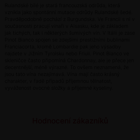
Rulandské bílé je stará francouzská odrůda, která
vznikla jako spontánní mutace odrůdy Rulandské šedé.
Pravděpodobně pochází z Burgundska. Ve Francii s ní v
současnosti pracují vinaři v Alsasku, kde je základem
jak tichých, tak i některých šumivých vín. V Itálii je zase
Pinot Bianco spojen se zdejšími prestižními bublinami
Franciacorta, kromě Lombardie pak jeho výsadby
najdete v Jižním Tyrolsku nebo Friuli. Pinot Bianco ve
skleničce často připomíná Chardonnay, ale je přece jen
decentnější, méně výrazné. To ovšem neznamená, že
jsou tato vína nezajímavá. Vína mají často krásný
charakter, v řadě případů příjemnou tělnatost,
vyváženost ovocné složky a příjemné kyseliny.
Hodnocení zákazníků