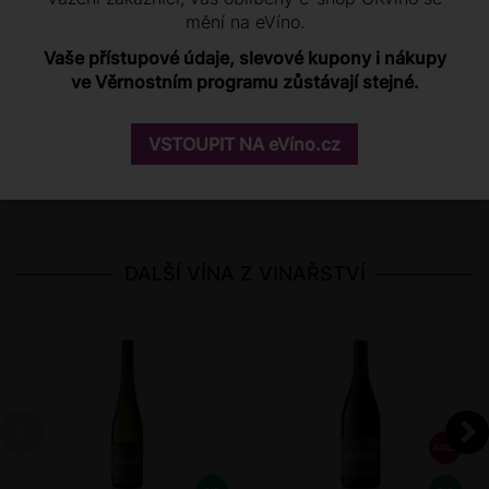
mění na eVíno.
Alto Adige Pinot Bianco
Pinot Bianco Alto Adige
Vaše přístupové údaje, slevové kupony i nákupy
DOC 2023
Val Venosta DOC 2021
390 Kč
379 Kč
460 Kč
276 Kč
ve Věrnostním programu zůstávají stejné.
SKLADEM VÍCE NEŽ 10 KS
SKLADEM VÍCE NEŽ 10 KS
VSTOUPIT NA eVíno.cz
−
+
−
+
DALŠÍ VÍNA Z VINAŘSTVÍ