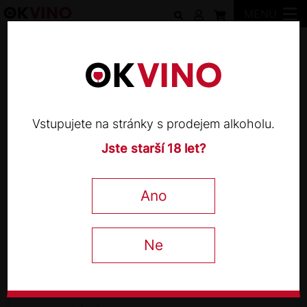
MENU
Weingut Martin & Georg Fußer
Vstupujete na stránky s prodejem alkoholu.
Jste starší 18 let?
WEINGUT MARTIN & GEORG FUSSER
Weissburgunder 2021
Ano
0,75 l
Ne
290
Kč
−
+
s DPH