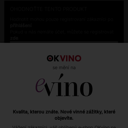
OHODNOŤTE TENTO PRODUKT
Hodnotit mohou pouze registrovaní zákazníci po
přihlášení
.
Pokud u nás nemáte účet, můžete se registrovat
zde
.
Přihlášení
se mění na
PODOBNÉ PRODUKTY
Kvalita, kterou znáte. Nové vinné zážitky, které
objevíte.
Vážení zákazníci, váš oblíbený e-shop OKvíno se