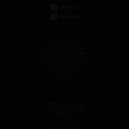
OKvino.cz
Instagram
VŠE O NÁKUPU
Sleva na první nákup
Obchodní podmínky
Ochrana osobních údajů
Informace o používání cookies
Často kladené dotazy
Způsoby platby
Doprava
Kontakty
NAŠE DALŠÍ SLUŽBY
Nabídka vína pro firmy
Nabídka pro HoReCa
VinoDoc.cz
PROVOZOVATEL