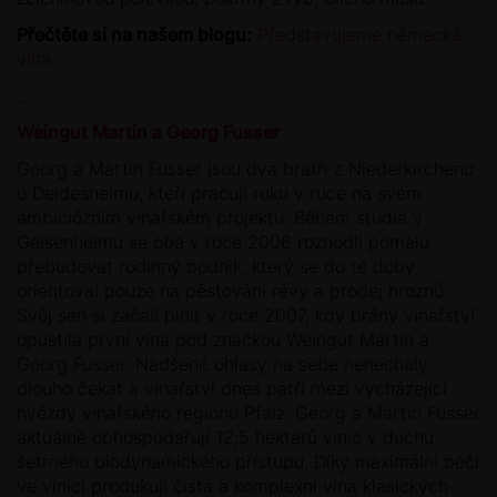
Přečtěte si na našem blogu:
Představujeme německá
vína
...
Weingut Martin a Georg Fusser
Georg a Martin Fusser jsou dva bratři z Niederkirchenu
u Deidesheimu, kteří pracují ruku v ruce na svém
ambiciózním vinařském projektu. Během studia v
Geisenheimu se oba v roce 2006 rozhodli pomalu
přebudovat rodinný podnik, který se do té doby
orientoval pouze na pěstování révy a prodej hroznů.
Svůj sen si začali plnit v roce 2007, kdy brány vinařství
opustila první vína pod značkou Weingut Martin a
Georg Fusser. Nadšené ohlasy na sebe nenechaly
dlouho čekat a vinařství dnes patří mezi vycházející
hvězdy vinařského regionu Pfalz. Georg a Martin Fusser
aktuálně obhospodařují 12,5 hektarů vinic v duchu
šetrného biodynamického přístupu. Díky maximální péči
ve vinici produkují čistá a komplexní vína klasických