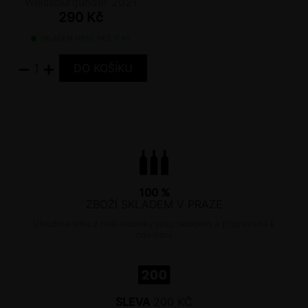
Weissburgunder 2021
290 Kč
SKLADEM MÉNĚ NEŽ 10 KS
−
+
100 %
ZBOŽÍ SKLADEM V PRAZE
Všechna vína z naší nabídky jsou skladem a připravena k
odeslání.
SLEVA
200 KČ