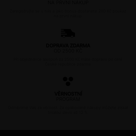
NA PRVNÍ NÁKUP
Zaregistrujte se u nás a jako bonus dostanete 200 Kč poukaz
na první nákup.
DOPRAVA ZDARMA
OD 2500 KČ
Při objednávce alespoň za 2500 Kč máte dopravu po celé
České republice zdarma.
VĚRNOSTNÍ
PROGRAM
Odměníme Vás za věrnost. Za opakované nákupy můžete získat
trvalou slevu až 12 %.