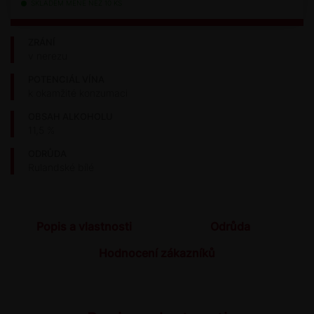
SKLADEM MÉNĚ NEŽ 10 KS
ZRÁNÍ
v nerezu
POTENCIÁL VÍNA
k okamžité konzumaci
OBSAH ALKOHOLU
11,5 %
ODRŮDA
Rulandské bílé
Popis a vlastnosti
Odrůda
Hodnocení zákazníků