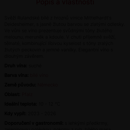
Popis a vlastnosti
Svěží Rulandské bílé z hroznů vinice Mittelhardt's
Deidesheimer, s jasně žlutou barvou se zlatými odlesky.
Ve vůni se víno prezentuje svůdnými tóny žlutého
melounu, meruněk a kdoule. V chuti příjemně svěží,
tělnaté, kombinující líbivou kyselost s tóny zralých
žlutých peckovin a jemné vanilky. Elegantní víno s
dlouhým závěrem.
Druh vína:
suché
Barva vína:
bílé víno
Země původu:
Německo
Oblast:
Pfalz
Ideální teplota:
10 - 12 °C
Kdy vypít:
2023 - 2026
Doporučení v gastronomii:
s lehkými předkrmy,
zeleninovou polévkou, pokrmy z ryb, bílého masa.