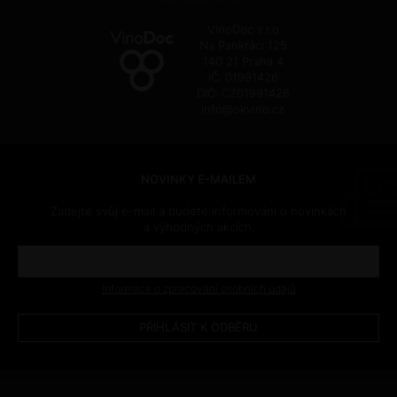
VinoDoc s.r.o
Na Pankráci 125
140 21 Praha 4
IČ: 01991426
DIČ: CZ01991426
info@okvino.cz
NOVINKY E-MAILEM
Zadejte svůj e-mail a budete informováni o novinkách
a výhodných akcích.
Informace o zpracování osobních údajů